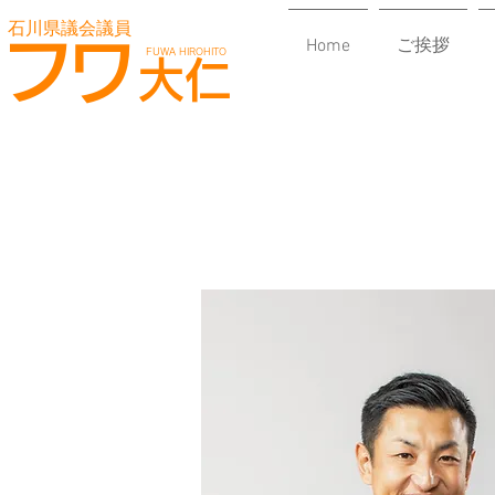
石川県議会議員
石川県議会議員
フワ大仁 オフシャルサイト
フワ
Home
ご挨拶
​FUWA HIROHITO
大仁