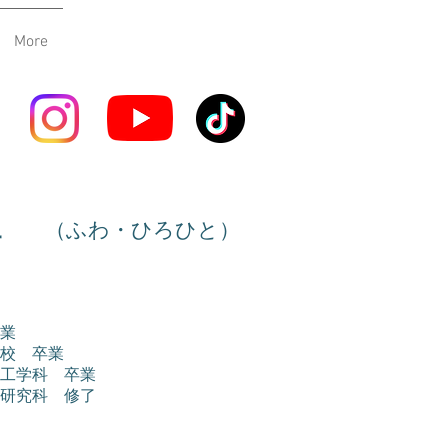
More
仁
（ふわ・ひろひと）
業
校 卒業
工学科 卒業
研究科 修了