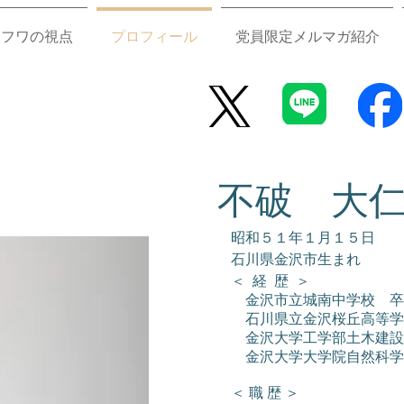
フワの視点
プロフィール
党員限定メルマガ紹介
不破 大
昭和５１年１月１５日
石川県金沢市生まれ
＜ 経 歴 ＞
金沢市立城南中学校 卒
石川県立金沢桜丘高等学
金沢大学工学部土木建設
金沢大学大学院自然科学
＜ 職 歴 ＞